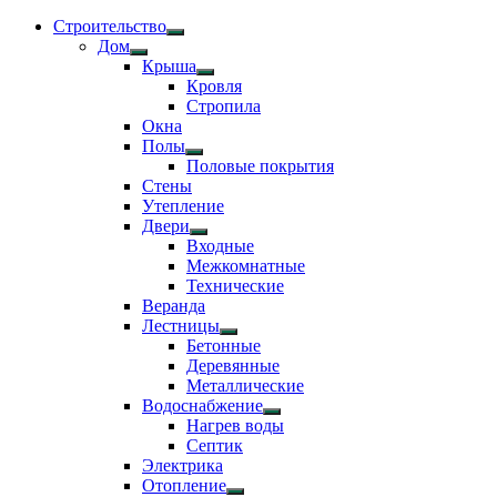
Строительство
Показать
Дом
подменю
Показать
Крыша
подменю
Показать
Кровля
подменю
Стропила
Окна
Полы
Показать
Половые покрытия
подменю
Стены
Утепление
Двери
Показать
Входные
подменю
Межкомнатные
Технические
Веранда
Лестницы
Показать
Бетонные
подменю
Деревянные
Металлические
Водоснабжение
Показать
Нагрев воды
подменю
Септик
Электрика
Отопление