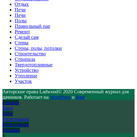
Отдых
Печи
Печи
Полы
Правильный пар
Ремонт
Сделай сам
Стены
Стены, полы, потолки
Строительство
Стропила
Твердотопливные
Устройство
Утепление
Участок
Авторские права Ladwood© 2020 Современный журнал для
дачников. Работает на
WordPress
и
Bam
.
Главная
Вход
Вход
Регистрация
Регистрация
Корзина
0