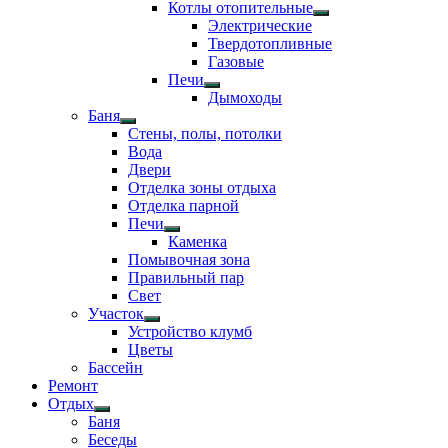
Показать
Котлы отопительные
подменю
Показать
Электрические
подменю
Твердотопливные
Газовые
Печи
Показать
Дымоходы
подменю
Баня
Показать
Стены, полы, потолки
подменю
Вода
Двери
Отделка зоны отдыха
Отделка парной
Печи
Показать
Каменка
подменю
Помывочная зона
Правильный пар
Свет
Участок
Показать
Устройство клумб
подменю
Цветы
Бассейн
Ремонт
Отдых
Показать
Баня
подменю
Беседы