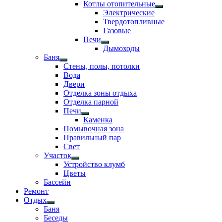
Показать
Котлы отопительные
подменю
Показать
Электрические
подменю
Твердотопливные
Газовые
Печи
Показать
Дымоходы
подменю
Баня
Показать
Стены, полы, потолки
подменю
Вода
Двери
Отделка зоны отдыха
Отделка парной
Печи
Показать
Каменка
подменю
Помывочная зона
Правильный пар
Свет
Участок
Показать
Устройство клумб
подменю
Цветы
Бассейн
Ремонт
Отдых
Показать
Баня
подменю
Беседы