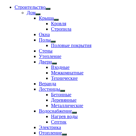
Строительство
Показать
Дом
подменю
Показать
Крыша
подменю
Показать
Кровля
подменю
Стропила
Окна
Полы
Показать
Половые покрытия
подменю
Стены
Утепление
Двери
Показать
Входные
подменю
Межкомнатные
Технические
Веранда
Лестницы
Показать
Бетонные
подменю
Деревянные
Металлические
Водоснабжение
Показать
Нагрев воды
подменю
Септик
Электрика
Отопление