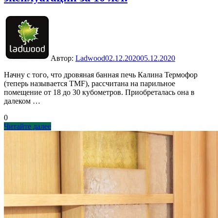
Автор:
Ladwood
02.12.2020
05.12.2020
Начну с того, что дровяная банная печь Калина Термофор
(теперь называется TMF), рассчитана на парильное
помещение от 18 до 30 кубометров. Приобреталась она в
далеком …
0
Печь
Читайте далее
Калина
Термофор
—
отзыв
об
эксплуатации
за
10
лет.