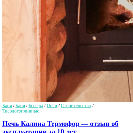
Баня
/
Баня
/
Беседы
/
Печи
/
Строительство
/
Твердотопливные
Печь Калина Термофор — отзыв об
эксплуатации за 10 лет.