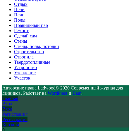
Отдых
Печи
Печи
Полы
Правильный пар
Ремонт
Сделай сам
Стены
Стены, полы, потолки
Строительство
Стропила
Твердотопливные
Устройство
Утепление
Участок
Авторские права Ladwood© 2020 Современный журнал для
дачников. Работает на
WordPress
и
Bam
.
Главная
Вход
Вход
Регистрация
Регистрация
Корзина
0