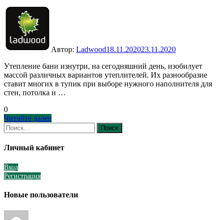
Автор:
Ladwood
18.11.2020
23.11.2020
Утепление бани изнутри, на сегодняшний день, изобилует
массой различных вариантов утеплителей. Их разнообразие
ставит многих в тупик при выборе нужного наполнителя для
стен, потолка и …
0
Утепление
Читайте далее
бани
Найти:
изнутри
Личный кабинет
Вход
Регистрация
Новые пользователи