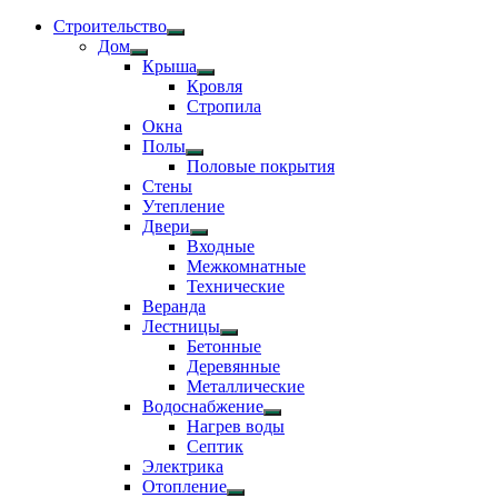
Строительство
Показать
Дом
подменю
Показать
Крыша
подменю
Показать
Кровля
подменю
Стропила
Окна
Полы
Показать
Половые покрытия
подменю
Стены
Утепление
Двери
Показать
Входные
подменю
Межкомнатные
Технические
Веранда
Лестницы
Показать
Бетонные
подменю
Деревянные
Металлические
Водоснабжение
Показать
Нагрев воды
подменю
Септик
Электрика
Отопление