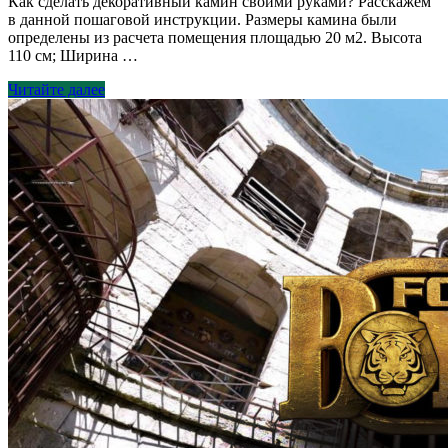
Как сделать декоративный камин своими руками? Расскажем
в данной пошаговой инструкции. Размеры камина были
определены из расчета помещения площадью 20 м2. Высота
110 см; Ширина …
Декоративный
Читайте далее
камин
своими
руками
—
пошаговая
инструкция