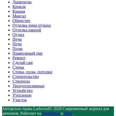
Дымоходы
Кровля
Крыша
Мангал
Общество
Отделка зоны отдыха
Отделка парной
Отдых
Печи
Печи
Полы
Правильный пар
Ремонт
Сделай сам
Стены
Стены, полы, потолки
Строительство
Стропила
Твердотопливные
Устройство
Утепление
Участок
Авторские права Ladwood© 2020 Современный журнал для
дачников. Работает на
WordPress
и
Bam
.