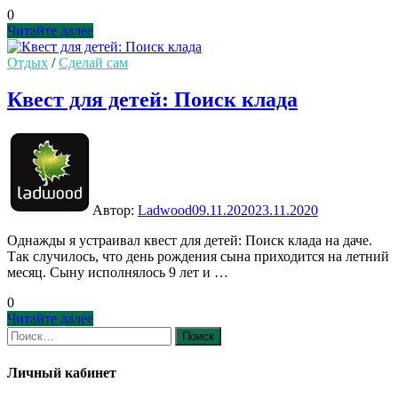
0
Квест
Читайте далее
для
детей:
Отдых
/
Сделай сам
Форт
Боярд
Квест для детей: Поиск клада
Автор:
Ladwood
09.11.2020
23.11.2020
Однажды я устраивал квест для детей: Поиск клада на даче.
Так случилось, что день рождения сына приходится на летний
месяц. Сыну исполнялось 9 лет и …
0
Квест
Читайте далее
для
Найти:
детей:
Поиск
Личный кабинет
клада