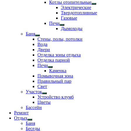
Показать
Котлы отопительные
подменю
Показать
Электрические
подменю
Твердотопливные
Газовые
Печи
Показать
Дымоходы
подменю
Баня
Показать
Стены, полы, потолки
подменю
Вода
Двери
Отделка зоны отдыха
Отделка парной
Печи
Показать
Каменка
подменю
Помывочная зона
Правильный пар
Свет
Участок
Показать
Устройство клумб
подменю
Цветы
Бассейн
Ремонт
Отдых
Показать
Баня
подменю
Беседы