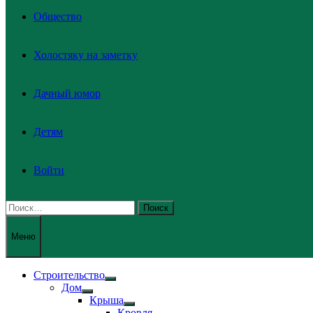
Общество
Холостяку на заметку
Дачный юмор
Детям
Войти
Найти:
Меню
Строительство
Показать
Дом
подменю
Показать
Крыша
подменю
Показать
Кровля