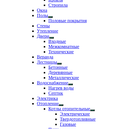
подменю
Стропила
Окна
Полы
Показать
Половые покрытия
подменю
Стены
Утепление
Двери
Показать
Входные
подменю
Межкомнатные
Технические
Веранда
Лестницы
Показать
Бетонные
подменю
Деревянные
Металлические
Водоснабжение
Показать
Нагрев воды
подменю
Септик
Электрика
Отопление
Показать
Котлы отопительные
подменю
Показать
Электрические
подменю
Твердотопливные
Газовые