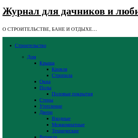
Журнал для дачников и люби
О СТРОИТЕЛЬСТВЕ, БАНЕ И ОТДЫХЕ…
Строительство
Дом
Крыша
Кровля
Стропила
Окна
Полы
Половые покрытия
Стены
Утепление
Двери
Входные
Межкомнатные
Технические
Веранда