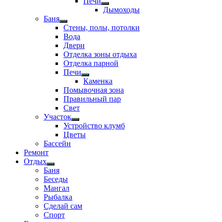
Печи
Показать
Дымоходы
подменю
Баня
Показать
Стены, полы, потолки
подменю
Вода
Двери
Отделка зоны отдыха
Отделка парной
Печи
Показать
Каменка
подменю
Помывочная зона
Правильный пар
Свет
Участок
Показать
Устройство клумб
подменю
Цветы
Бассейн
Ремонт
Отдых
Показать
Баня
подменю
Беседы
Мангал
Рыбалка
Сделай сам
Спорт